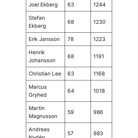
Joel Ekberg
63
1244
Stefan
68
1230
Ekberg
Erik Jansson
78
1223
Henrik
68
1191
Johansson
Christian Lee
63
1168
Marcus
64
1018
Gryhed
Martin
59
986
Magnusson
Andreas
57
983
Nydén