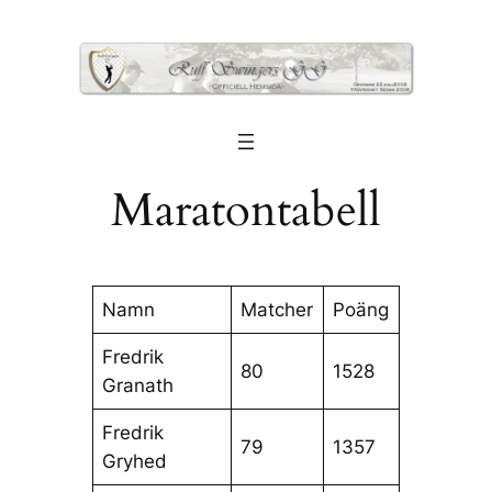
Hoppa
till
innehåll
Maratontabell
Namn
Matcher
Poäng
Fredrik
80
1528
Granath
Fredrik
79
1357
Gryhed