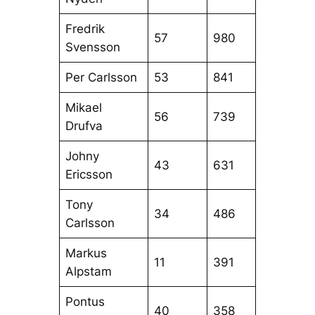
Fredrik
57
980
Svensson
Per Carlsson
53
841
Mikael
56
739
Drufva
Johny
43
631
Ericsson
Tony
34
486
Carlsson
Markus
11
391
Alpstam
Pontus
40
358