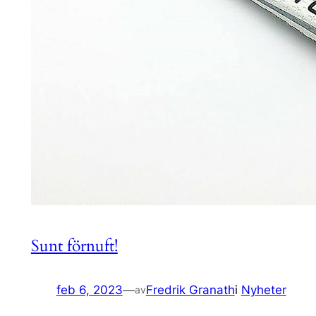
Sunt förnuft!
feb 6, 2023
—
Fredrik Granath
i
Nyheter
av