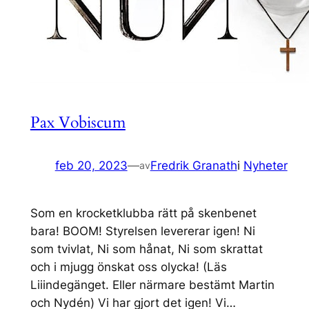
Pax Vobiscum
feb 20, 2023
—
Fredrik Granath
i
Nyheter
av
Som en krocketklubba rätt på skenbenet
bara! BOOM! Styrelsen levererar igen! Ni
som tvivlat, Ni som hånat, Ni som skrattat
och i mjugg önskat oss olycka! (Läs
Liiindegänget. Eller närmare bestämt Martin
och Nydén) Vi har gjort det igen! Vi…