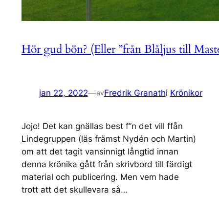
Hör gud bön? (Eller ”från Blåljus till Mast
jan 22, 2022
—
Fredrik Granath
i
Krönikor
av
Jojo! Det kan gnällas best f”n det vill ffån
Lindegruppen (läs främst Nydén och Martin)
om att det tagit vansinnigt långtid innan
denna krönika gått från skrivbord till färdigt
material och publicering. Men vem hade
trott att det skullevara så…