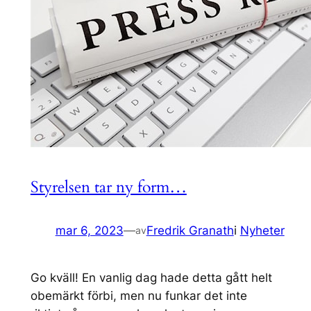
Styrelsen tar ny form…
mar 6, 2023
—
Fredrik Granath
i
Nyheter
av
Go kväll! En vanlig dag hade detta gått helt
obemärkt förbi, men nu funkar det inte