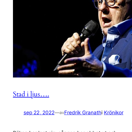
Stad i ljus….
sep 22, 2022
—
Fredrik Granath
i
Krönikor
av