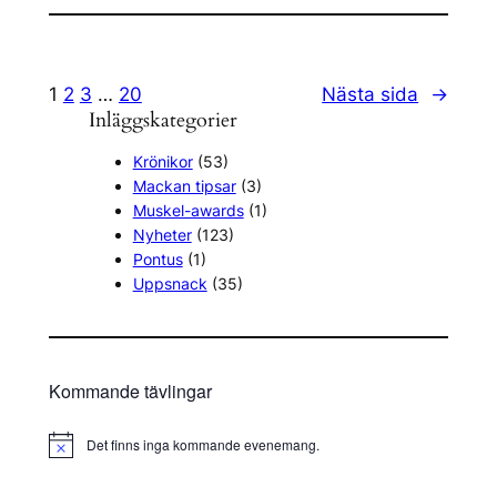
1
2
3
…
20
Nästa sida
→
Inläggskategorier
Krönikor
(53)
Mackan tipsar
(3)
Muskel-awards
(1)
Nyheter
(123)
Pontus
(1)
Uppsnack
(35)
Kommande tävlingar
Det finns inga kommande evenemang.
N
o
t