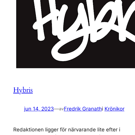
Hybris
jun 14, 2023
—
Fredrik Granath
i
Krönikor
av
Redaktionen ligger för närvarande lite efter i