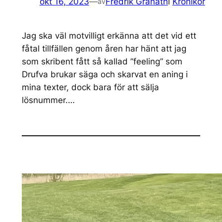
okt 16, 2023
—
Fredrik Granath
i
Krönikor
av
Jag ska väl motvilligt erkänna att det vid ett
fåtal tillfällen genom åren har hänt att jag
som skribent fått så kallad ”feeling” som
Drufva brukar säga och skarvat en aning i
mina texter, dock bara för att sälja
lösnummer.…