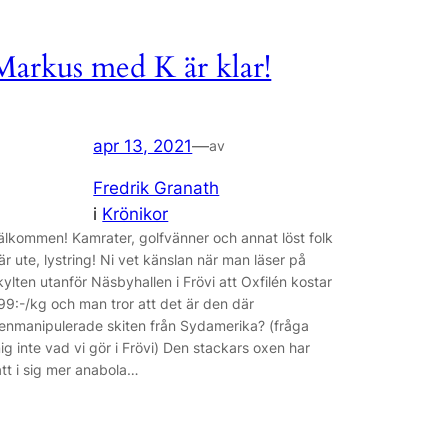
Markus med K är klar!
apr 13, 2021
—
av
Fredrik Granath
i
Krönikor
älkommen! Kamrater, golfvänner och annat löst folk
är ute, lystring! Ni vet känslan när man läser på
kylten utanför Näsbyhallen i Frövi att Oxfilén kostar
99:-/kg och man tror att det är den där
enmanipulerade skiten från Sydamerika? (fråga
ig inte vad vi gör i Frövi) Den stackars oxen har
ått i sig mer anabola…