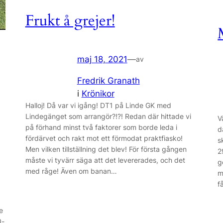
Frukt å grejer!
maj 18, 2021
—
av
Fredrik Granath
i
Krönikor
Halloj! Då var vi igång! DT1 på Linde GK med
Lindegänget som arrangör?!?! Redan där hittade vi
V
på förhand minst två faktorer som borde leda i
d
fördärvet och rakt mot ett förmodat praktfiasko!
s
Men vilken tillställning det blev! För första gången
2
måste vi tyvärr säga att det levererades, och det
g
med råge! Även om banan…
m
f
e
0-