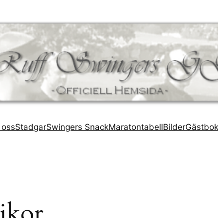
 oss
Stadgar
Swingers Snack
Maratontabell
Bilder
Gästbo
ikor