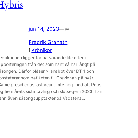
Hybris
jun 14, 2023
—
av
Fredrik Granath
i
Krönikor
edaktionen ligger för närvarande lite efter i
apporteringen från det som hänt så här långt på
äsongen. Därför blåser vi snabbt över DT 1 och
onstaterar som betjänten till Grevinnan på nyår.
Same presidier as last year”. Inte nog med att Peps
og hem årets sista tävling och slutsegern 2023, han
ann även säsongsupptaktenpå Vadstena…