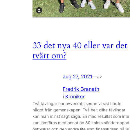
33 det nya 40 eller var det
tvärt om?
aug 27, 2021
—
av
Fredrik Granath
i
Krönikor
Två tävlingar har avverkats sedan vi sist hörde
något från gemenskapen. Två helt olika tävlingar
kan man minst sagt säga. En med resultat som inte
kan jämföras med annat än 80-talets sönderdopad
östtyskar och den andra lite som finanskrisen på 9