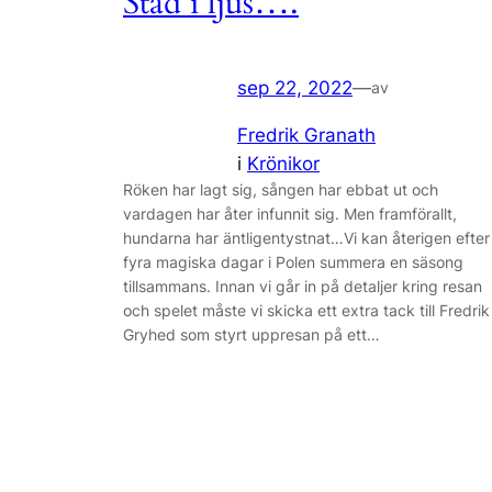
Stad i ljus….
sep 22, 2022
—
av
Fredrik Granath
i
Krönikor
Röken har lagt sig, sången har ebbat ut och
vardagen har åter infunnit sig. Men framförallt,
hundarna har äntligentystnat…Vi kan återigen efter
fyra magiska dagar i Polen summera en säsong
tillsammans. Innan vi går in på detaljer kring resan
och spelet måste vi skicka ett extra tack till Fredrik
Gryhed som styrt uppresan på ett…