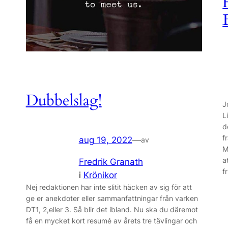
Dubbelslag!
J
L
d
f
aug 19, 2022
—
av
M
a
Fredrik Granath
f
i
Krönikor
Nej redaktionen har inte slitit häcken av sig för att
ge er anekdoter eller sammanfattningar från varken
DT1, 2,eller 3. Så blir det ibland. Nu ska du däremot
få en mycket kort resumé av årets tre tävlingar och