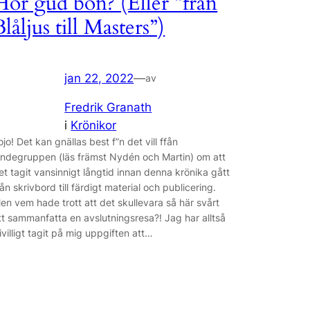
Hör gud bön? (Eller ”från
Blåljus till Masters”)
jan 22, 2022
—
av
Fredrik Granath
i
Krönikor
ojo! Det kan gnällas best f”n det vill ffån
indegruppen (läs främst Nydén och Martin) om att
et tagit vansinnigt långtid innan denna krönika gått
rån skrivbord till färdigt material och publicering.
en vem hade trott att det skullevara så här svårt
tt sammanfatta en avslutningsresa?! Jag har alltså
rivilligt tagit på mig uppgiften att…