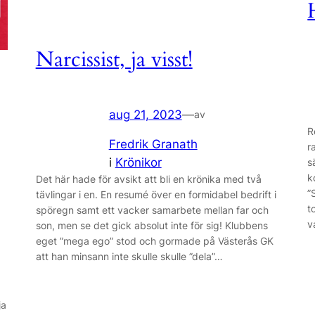
Narcissist, ja visst!
aug 21, 2023
—
av
R
Fredrik Granath
r
i
Krönikor
s
k
Det här hade för avsikt att bli en krönika med två
”
tävlingar i en. En resumé över en formidabel bedrift i
t
spöregn samt ett vacker samarbete mellan far och
v
son, men se det gick absolut inte för sig! Klubbens
eget ”mega ego” stod och gormade på Västerås GK
att han minsann inte skulle skulle ”dela”…
ja