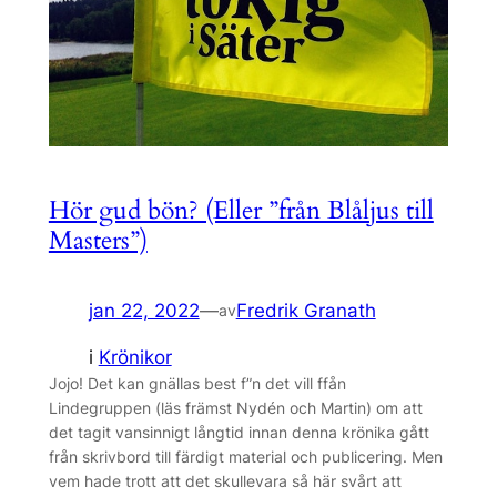
Hör gud bön? (Eller ”från Blåljus till
Masters”)
jan 22, 2022
—
Fredrik Granath
av
i
Krönikor
Jojo! Det kan gnällas best f”n det vill ffån
Lindegruppen (läs främst Nydén och Martin) om att
det tagit vansinnigt långtid innan denna krönika gått
från skrivbord till färdigt material och publicering. Men
vem hade trott att det skullevara så här svårt att