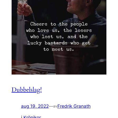
Dubbelslag!
aug 19, 2022
—
Fredrik Granath
av
i
Krönikor