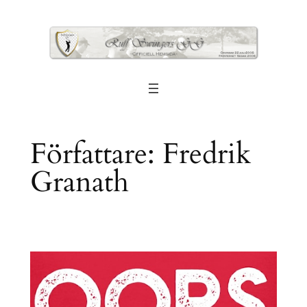
Hoppa
till
innehåll
Författare:
Fredrik
Granath