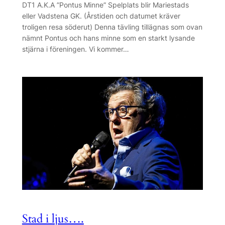
DT1 A.K.A ”Pontus Minne” Spelplats blir Mariestads
eller Vadstena GK. (Årstiden och datumet kräver
troligen resa söderut) Denna tävling tillägnas som ovan
nämnt Pontus och hans minne som en starkt lysande
stjärna i föreningen. Vi kommer…
Stad i ljus….