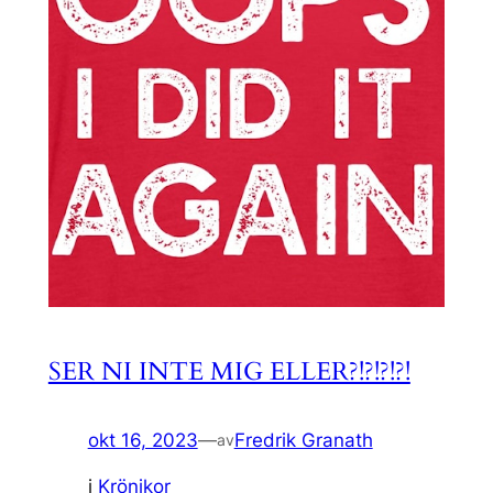
SER NI INTE MIG ELLER?!?!?!?!
okt 16, 2023
—
Fredrik Granath
av
i
Krönikor