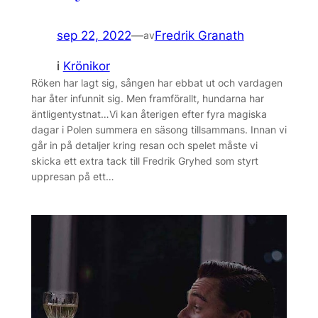
sep 22, 2022
—
Fredrik Granath
av
i
Krönikor
Röken har lagt sig, sången har ebbat ut och vardagen
har åter infunnit sig. Men framförallt, hundarna har
äntligentystnat…Vi kan återigen efter fyra magiska
dagar i Polen summera en säsong tillsammans. Innan vi
går in på detaljer kring resan och spelet måste vi
skicka ett extra tack till Fredrik Gryhed som styrt
uppresan på ett…