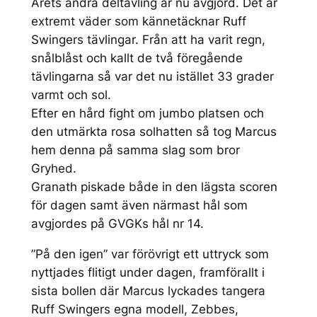
Årets andra deltävling är nu avgjord. Det är
extremt väder som kännetäcknar Ruff
Swingers tävlingar. Från att ha varit regn,
snålblåst och kallt de två föregående
tävlingarna så var det nu istället 33 grader
varmt och sol.
Efter en hård fight om jumbo platsen och
den utmärkta rosa solhatten så tog Marcus
hem denna på samma slag som bror
Gryhed.
Granath piskade både in den lägsta scoren
för dagen samt även närmast hål som
avgjordes på GVGKs hål nr 14.
”På den igen” var förövrigt ett uttryck som
nyttjades flitigt under dagen, framförallt i
sista bollen där Marcus lyckades tangera
Ruff Swingers egna modell, Zebbes,