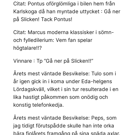
Citat: Pontus oförglömliga i bilen hem från
Karlskoga då han myntade uttycket : Gå ner
på Slicken! Tack Pontus!
Citat: Marcus moderna klassisker i sömn-
och fylledilerium: Vem fan spelar
högtalare!!?
Vinnare : Tp ”Gå ner på Slicken!!”
Årets mest väntade Besvikelse: Tulo som i
år igen gick in i koma under Eda-helgens
Lördagskväll, vilket i sin tur resulterade i en
lika hastigt påkommen som onödig och
konstig telefonkedja.
Årets mest väntade Besvikelse: Peps, som
jag tidigt förutspådde skulle han inte orka
bära fjolårets framgång på sina späda axlar.