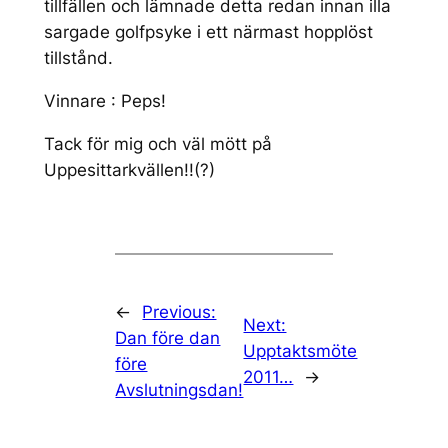
tillfällen och lämnade detta redan innan illa
sargade golfpsyke i ett närmast hopplöst
tillstånd.
Vinnare : Peps!
Tack för mig och väl mött på
Uppesittarkvällen!!(?)
←
Previous:
Next:
Dan före dan
Upptaktsmöte
före
2011…
→
Avslutningsdan!