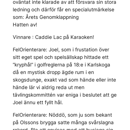
oväntat inte klarade av att försvara sin stora
ledning och därför får en specialutmärkelse
som: Årets Genomklappning
Hatten av!
Vinnare : Caddie Lac på Karaoken!
FelOrienterare: Joel, som i frustation över
sitt eget spel och spelsällskap hittade ett
”kryphål” i golfreglerna på 18:e i Karlskoga
då en mystisk dropp ägde rum i en
skogsdunge, exakt vad som hände eller inte
hände lär vi aldrig reda ut men
tävlingskommittén var eniga i beslutet att ge
Joel ännu ett fyllt hål.
FelOrienterare: Nöddö, som ju som bekant
på Olssons brygga satte många svårslagna
rekord. Bla att envisas med att busjaga sig