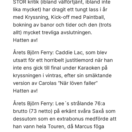
STOR kritik (ibland välförtjänt, ibland inte
lika mycket) har dragit ett tungt lass i år
med Kryssning, Kick-off med Paintball,
bokning av banor och tider och den (trots
allt) mycket trevliga avslutningen.
Hatten av!
Årets Björn Ferry: Caddie Lac, som blev
utsatt för ett horribelt justitiemord när han
inte ens gick till final under Karaoken på
kryssningen i vintras, efter sin smäktande
version av Carolas ”När löven faller”
Hatten av!
Årets Björn Ferry: Lee´s strålande 76:a
brutto (73 netto) på erkänt svåra Saxå som
dessutom som en extrabonus medförde att
han vann hela Touren, då Marcus föga