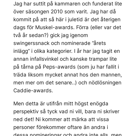
Jag har suttit på kammaren och funderat lite
över säsongen 2010 som varit. Jag har då
kommit på att så här i juletid är det återigen
dags för Muskel-awards. Förra (eller var det
två år sedan?) gick jag igenom
swingerssnack och nominerade ”årets
inlägg” i olika kategorier. I år har jag tagit en
annan infallsvinkel och kanske trampar lite
på tårna på Peps-awards (som ju har fallit i
träda liksom mycket annat hos den mannen,
men mer om det senare..) och nödlösningen
Caddie-awards.
Men detta är utifrån mitt högst enögda
perspektiv så tyck vad ni vill, bara ni skriver
ned det! Ni kommer att märka att vissa
personer förekommer oftare än andra i
dessa nomineringar och andra inte alls, men