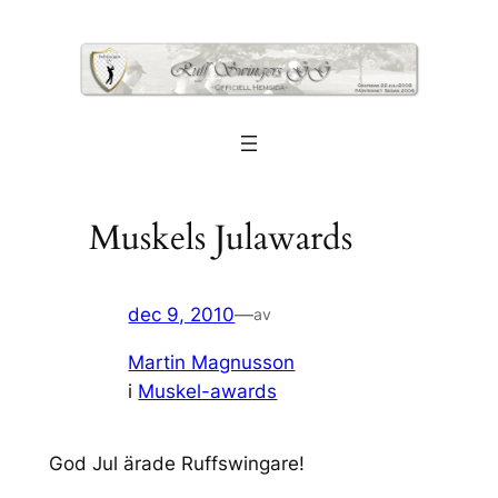
Hoppa
till
innehåll
Muskels Julawards
dec 9, 2010
—
av
Martin Magnusson
i
Muskel-awards
God Jul ärade Ruffswingare!