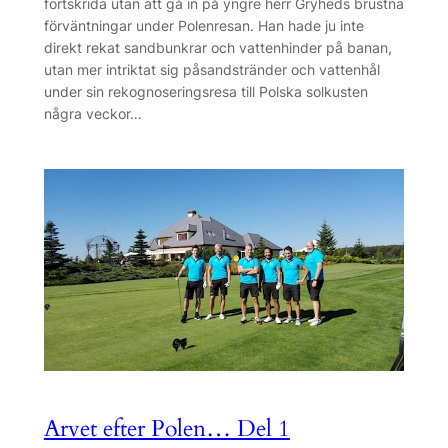
fortskrida utan att gå in på yngre herr Gryheds brustna
förväntningar under Polenresan. Han hade ju inte
direkt rekat sandbunkrar och vattenhinder på banan,
utan mer intriktat sig påsandstränder och vattenhål
under sin rekognoseringsresa till Polska solkusten
några veckor…
Arvet efter Polen… Del 1