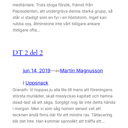
medtävlare. Trots idoga försök, främst från
Pepsodenten, att undergräva denna starka grupp, så
står vi stadigt som en fyr i en höststorm. Inget kan
rubba oss, åtminstone inte vårt tidigare ankare
(tidigare ofta…
DT 2 del 2
jun 14, 2019
—
Martin Magnusson
av
i
Uppsnack
Granath: Vi hoppas ju alla lite till mans att föreningens
största munläder, skall misslyckas kapitalt och hamna
dead-last så att säga. Sorgligt nog lär inte detta hända
i morgon. Men vi som såg honom senast vet att
tecknen ändå finns där för ett mindre ras. Tätlacering
blir det inte. Han kommer sannolikt att träffa ett…