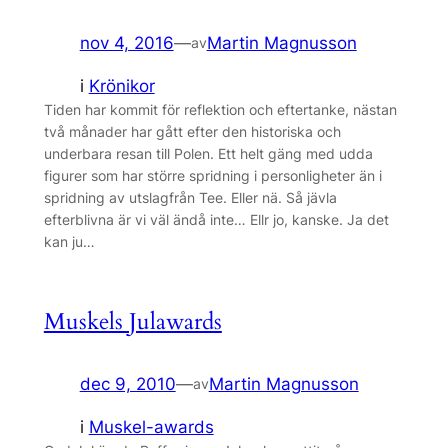
nov 4, 2016
—
Martin Magnusson
av
i
Krönikor
Tiden har kommit för reflektion och eftertanke, nästan
två månader har gått efter den historiska och
underbara resan till Polen. Ett helt gäng med udda
figurer som har större spridning i personligheter än i
spridning av utslagfrån Tee. Eller nä. Så jävla
efterblivna är vi väl ändå inte… Ellr jo, kanske. Ja det
kan ju…
Muskels Julawards
dec 9, 2010
—
Martin Magnusson
av
i
Muskel-awards