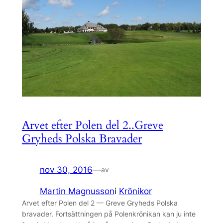
Arvet efter Polen del 2..Greve
Gryheds Polska Bravader
nov 30, 2016
—
av
Martin Magnusson
i
Krönikor
Arvet efter Polen del 2 — Greve Gryheds Polska
bravader. Fortsättningen på Polenkrönikan kan ju inte