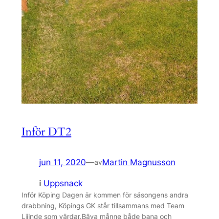
Inför DT2
jun 11, 2020
—
Martin Magnusson
av
i
Uppsnack
Inför Köping Dagen är kommen för säsongens andra
drabbning, Köpings GK står tillsammans med Team
Liiinde som värdar.Bäva månne både bana och