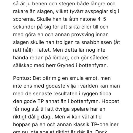
så är ju benen och stegen både längre och
rakare än slagen, vilket tyvärr avspeglar sig i
scorerna. Skulle han ta åtminstone 4-5
sekunder på sig för att sikta eller till och
med göra en och annan provsving innan
slagen skulle han troligen ta snabbhissen (åt
rätt håll) i fältet. Men detta lär nog inte
hända redan på lördag, och gör således
sällskap med herr Gryhed i bottenfyran.
Pontus: Det bär mig en smula emot, men
inte ens med godaste vilja i världen kan man
med de senaste resultaten i ryggen tippa
den gode TP annat än i bottenfyran. Hoppet
får nog stå till att övriga spelare har en
riktigt dålig dag.. Men vi kan väl alltid
hoppas på en och annan klassik TP-oneliner
om nu inte spelet riktigt är där än. Dock