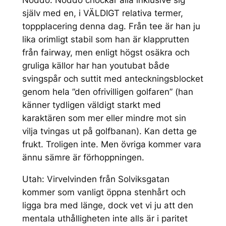
Nöddö: Nöddö chockar alla inklusive sig
själv med en, i VÄLDIGT relativa termer,
toppplacering denna dag. Från tee är han ju
lika orimligt stabil som han är klapprutten
från fairway, men enligt högst osäkra och
gruliga källor har han youtubat både
svingspår och suttit med anteckningsblocket
genom hela ”den ofrivilligen golfaren” (han
känner tydligen väldigt starkt med
karaktären som mer eller mindre mot sin
vilja tvingas ut på golfbanan). Kan detta ge
frukt. Troligen inte. Men övriga kommer vara
ännu sämre är förhoppningen.
Utah: Virvelvinden från Solviksgatan
kommer som vanligt öppna stenhårt och
ligga bra med länge, dock vet vi ju att den
mentala uthålligheten inte alls är i paritet