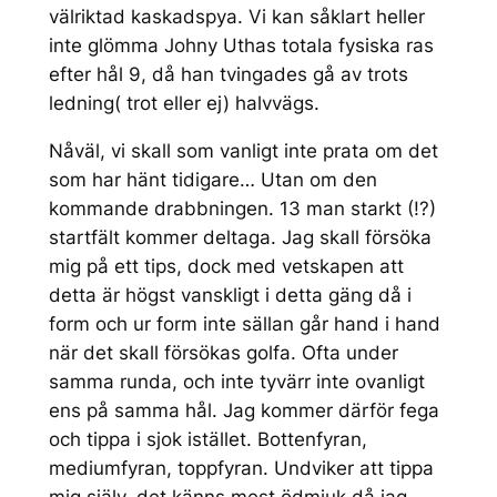
välriktad kaskadspya. Vi kan såklart heller
inte glömma Johny Uthas totala fysiska ras
efter hål 9, då han tvingades gå av trots
ledning( trot eller ej) halvvägs.
Nåväl, vi skall som vanligt inte prata om det
som har hänt tidigare… Utan om den
kommande drabbningen. 13 man starkt (!?)
startfält kommer deltaga. Jag skall försöka
mig på ett tips, dock med vetskapen att
detta är högst vanskligt i detta gäng då i
form och ur form inte sällan går hand i hand
när det skall försökas golfa. Ofta under
samma runda, och inte tyvärr inte ovanligt
ens på samma hål. Jag kommer därför fega
och tippa i sjok istället. Bottenfyran,
mediumfyran, toppfyran. Undviker att tippa
mig själv, det känns mest ödmjuk då jag