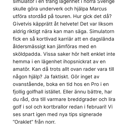
simulator i en trång lägenhet i norra Sverige
skulle göra underverk och hjälpa Marcus
utföra stordåd på touren. Hur gick det då?
Givetvis käpprätt åt helvete! Det var liksom
aldrig riktigt nära kan man säga. Simulatorn
fick en så kortlivad karriär att en dagslända
åldersmässigt kan jämföras med en
sköldpadda. Vissa saker hör helt enklet inte
hemma i en lägenhet ihopsnickrat av en
amatör. Kan då trots allt ovan rader vara till
någon hjälp? Ja faktiskt. Gör inget av
ovanstående, boka en tid hos en Pro i en
fjollig golfhall istället. Eller ännu bättre, har
du råd, dra till varmare breddgrader och lira
golf i sol och kortbrallor redan i februari! Vi
ses snart igen med nya tips signerade
”Oraklet” från norr.